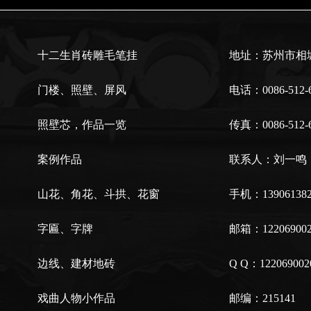
十二生肖砖雕毛笔挂
地址：苏州市相城
门楼、照壁、屏风
电话：0086-512-6
照壁芯，作品一览
传真：0086-512-6
案例作品
联系人：刘一鸣
山花、角花、斗拱、花窗
手机：139061382
字匾、字牌
邮箱：122069002
边线、建材地砖
Q Q：122069002
戏曲人物小作品
邮编：215141