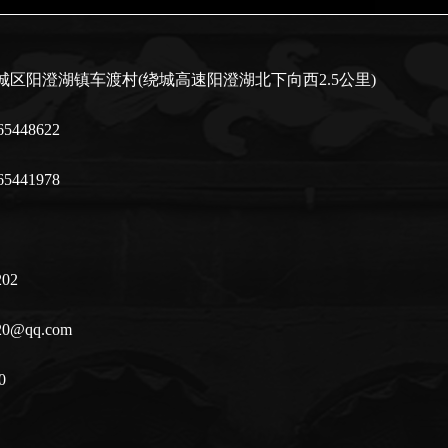
区阳澄湖镇车渡村(绕城高速阳澄湖北下向西2.5公里)
5448622
5441978
02
0@qq.com
0