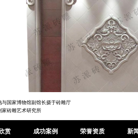
鸣与国家博物馆副馆长摄于砖雕厅
刘家砖雕艺术研究所
欣赏
成功案例
荣誉资质
新