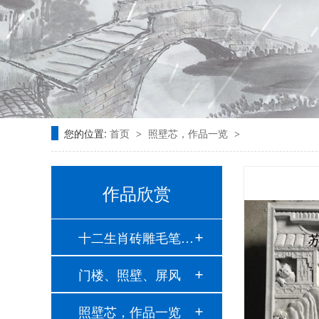
您的位置:
首页
照壁芯，作品一览
>
>
作品欣赏
十二生肖砖雕毛笔挂…
门楼、照壁、屏风
照壁芯，作品一览