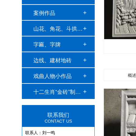
案例作品
山花、角花、斗拱、…
字匾、字牌
边线、建材地砖
戏曲人物小作品
概
十二生肖“金砖”制…
联系我们
CONTACT US
联系人：刘一鸣