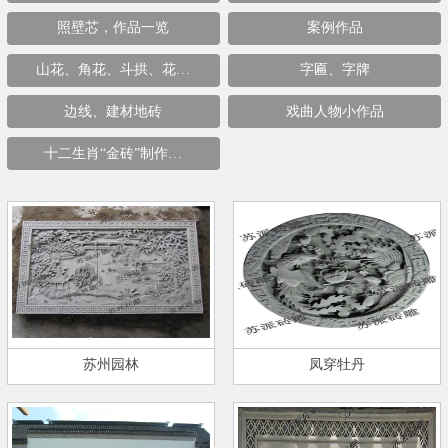
照壁芯，作品一览
案例作品
山花、角花、斗拱、花…
字匾、字牌
边线、建材地砖
戏曲人物小作品
十二生肖“金砖”制作…
苏州园林
凤穿牡丹