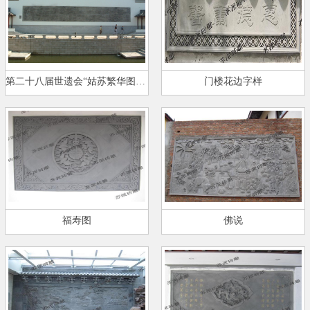
第二十八届世遗会“姑苏繁华图”…
门楼花边字样
福寿图
佛说