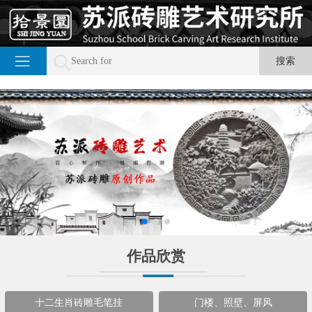
作品欣赏
十二生肖砖雕毛笔挂
门楼、照壁、屏风